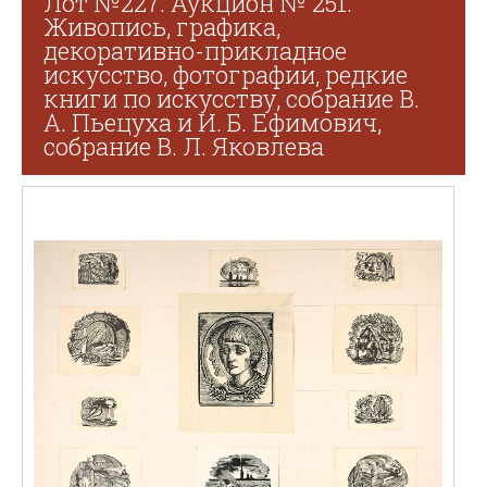
Лот №227. Аукцион № 251.
Живопись, графика,
декоративно-прикладное
искусство, фотографии, редкие
книги по искусству, собрание В.
А. Пьецуха и И. Б. Ефимович,
собрание В. Л. Яковлева