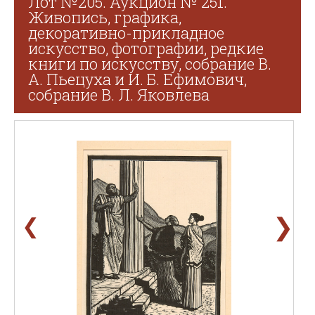
Лот №205. Аукцион № 251.
Живопись, графика,
декоративно-прикладное
искусство, фотографии, редкие
книги по искусству, собрание В.
А. Пьецуха и И. Б. Ефимович,
собрание В. Л. Яковлева
❯
❮