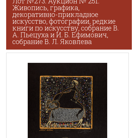
Лот №273. Аукцион № 251.
Живопись, графика,
декоративно-прикладное
искусство, фотографии, редкие
книги по искусству, собрание В.
А. Пьецуха и И. Б. Ефимович,
собрание В. Л. Яковлева