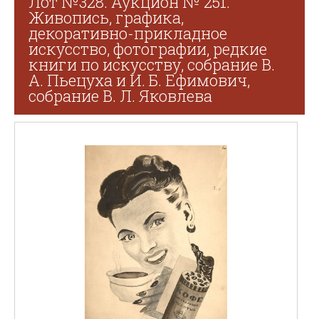
Лот №328. Аукцион № 251.
Живопись, графика,
декоративно-прикладное
искусство, фотографии, редкие
книги по искусству, собрание В.
А. Пьецуха и И. Б. Ефимович,
собрание В. Л. Яковлева