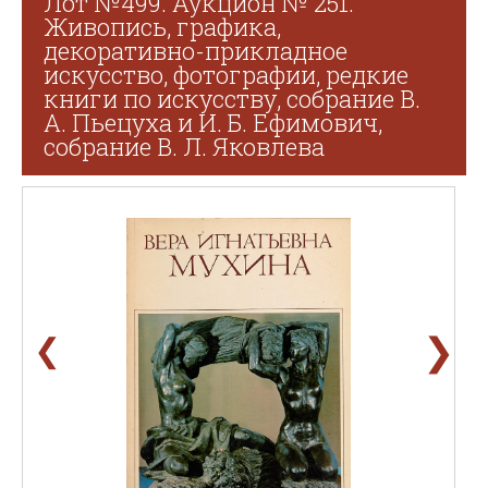
Лот №499. Аукцион № 251.
Живопись, графика,
декоративно-прикладное
искусство, фотографии, редкие
книги по искусству, собрание В.
А. Пьецуха и И. Б. Ефимович,
собрание В. Л. Яковлева
❯
❮