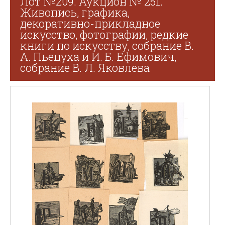
Лот №209. Аукцион № 251.
Живопись, графика,
декоративно-прикладное
искусство, фотографии, редкие
книги по искусству, собрание В.
А. Пьецуха и И. Б. Ефимович,
собрание В. Л. Яковлева