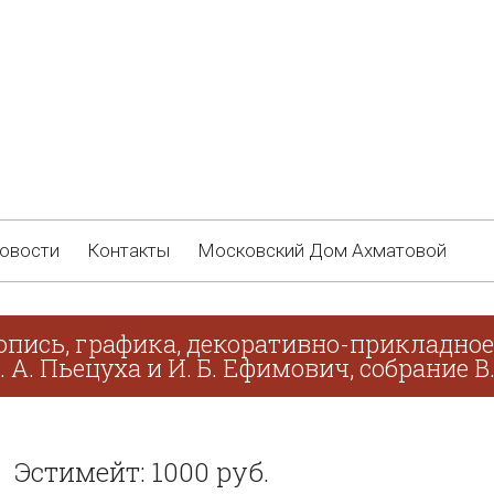
овости
Контакты
Московский Дом Ахматовой
опись, графика, декоративно-прикладное 
. А. Пьецуха и И. Б. Ефимович, собрание В
Эстимейт: 1000 руб.