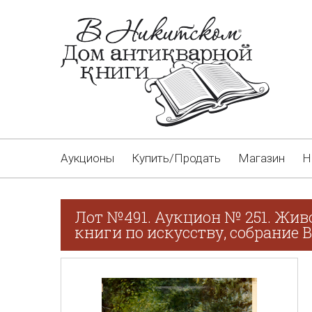
Аукционы
Купить/Продать
Магазин
Н
Лот №491. Аукцион № 251. Жив
книги по искусству, собрание В