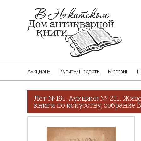
Аукционы
Купить/Продать
Магазин
Н
Лот №191. Аукцион № 251. Живо
книги по искусству, собрание В