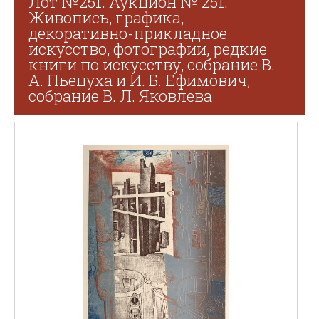
Лот №251. Аукцион № 251.
Живопись, графика,
декоративно-прикладное
искусство, фотографии, редкие
книги по искусству, собрание В.
А. Пьецуха и И. Б. Ефимович,
собрание В. Л. Яковлева