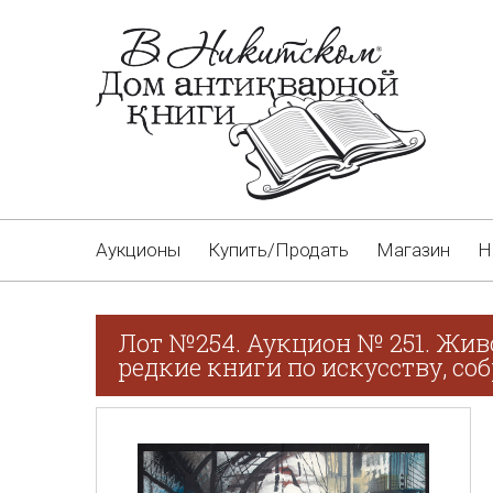
Аукционы
Купить/Продать
Магазин
Н
Лот №254. Аукцион № 251. Жив
редкие книги по искусству, соб