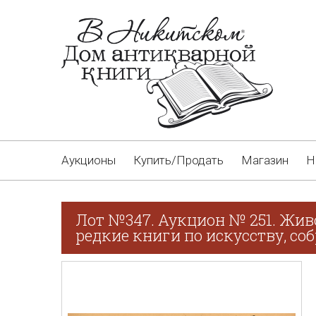
Аукционы
Купить/Продать
Магазин
Н
Лот №347. Аукцион № 251. Жив
редкие книги по искусству, соб