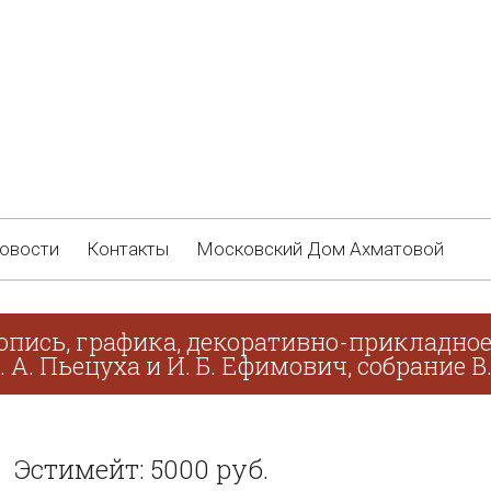
овости
Контакты
Московский Дом Ахматовой
опись, графика, декоративно-прикладное 
. А. Пьецуха и И. Б. Ефимович, собрание В
Эстимейт: 5000 руб.