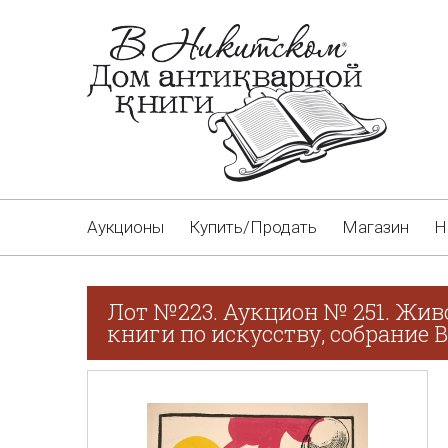
Аукционы
Купить/Продать
Магазин
Н
Лот №223. Аукцион № 251. Жив
книги по искусству, собрание В