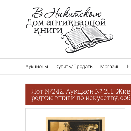
Аукционы
Купить/Продать
Магазин
Н
Лот №242. Аукцион № 251. Жив
редкие книги по искусству, соб