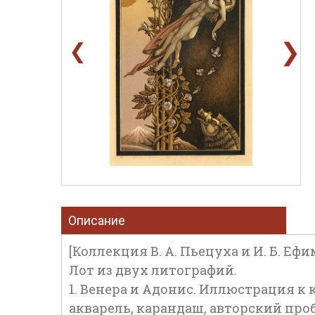
❯
❮
Описание
[Коллекция В. А. Пьецуха и И. Б. Еф
Лот из двух литографий.
1. Венера и Адонис. Иллюстрация к 
акварель, карандаш, авторский проб