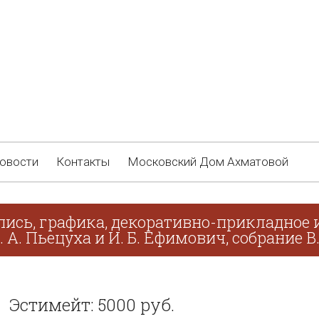
овости
Контакты
Московский Дом Ахматовой
ись, графика, декоративно-прикладное и
. А. Пьецуха и И. Б. Ефимович, собрание В
Эстимейт: 5000 руб.