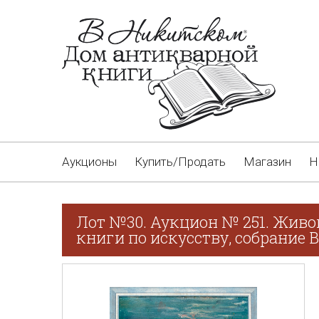
Аукционы
Купить/Продать
Магазин
Н
Лот №30. Аукцион № 251. Живо
книги по искусству, собрание В