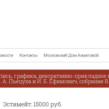
овости
Контакты
Московский Дом Ахматовой
пись, графика, декоративно-прикладное и
. А. Пьецуха и И. Б. Ефимович, собрание В
Эстимейт: 15000 руб.