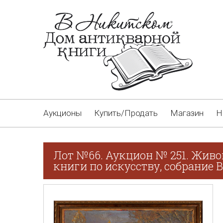
Аукционы
Купить/Продать
Магазин
Н
Лот №66. Аукцион № 251. Живо
книги по искусству, собрание В