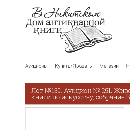
Аукционы
Купить/Продать
Магазин
Н
Лот №139. Аукцион № 251. Живо
книги по искусству, собрание В