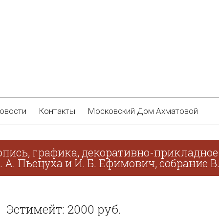
овости
Контакты
Московский Дом Ахматовой
пись, графика, декоративно-прикладное 
. А. Пьецуха и И. Б. Ефимович, собрание В
Эстимейт: 2000 руб.