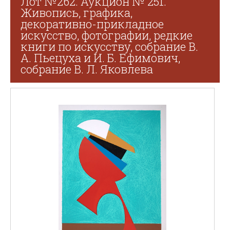
Лот №262. Аукцион № 251.
Живопись, графика,
декоративно-прикладное
искусство, фотографии, редкие
книги по искусству, собрание В.
А. Пьецуха и И. Б. Ефимович,
собрание В. Л. Яковлева