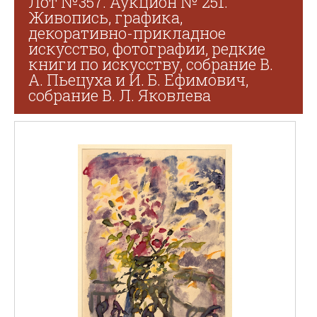
Лот №357. Аукцион № 251.
Живопись, графика,
декоративно-прикладное
искусство, фотографии, редкие
книги по искусству, собрание В.
А. Пьецуха и И. Б. Ефимович,
собрание В. Л. Яковлева