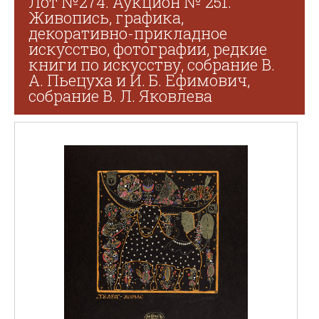
Лот №274. Аукцион № 251.
Живопись, графика,
декоративно-прикладное
искусство, фотографии, редкие
книги по искусству, собрание В.
А. Пьецуха и И. Б. Ефимович,
собрание В. Л. Яковлева