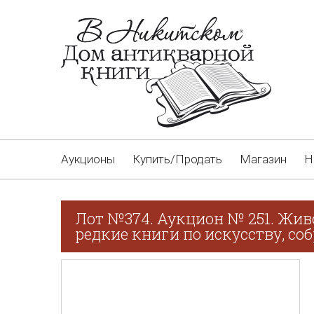
Аукционы
Купить/Продать
Магазин
Н
Лот №374. Аукцион № 251. Жив
редкие книги по искусству, соб