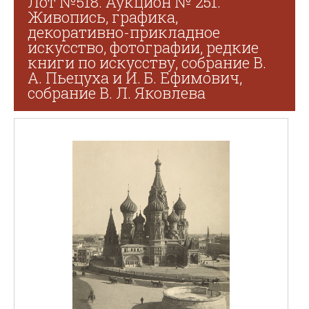
Лот №518. Аукцион № 251.
Живопись, графика,
декоративно-прикладное
искусство, фотографии, редкие
книги по искусству, собрание В.
А. Пьецуха и И. Б. Ефимович,
собрание В. Л. Яковлева