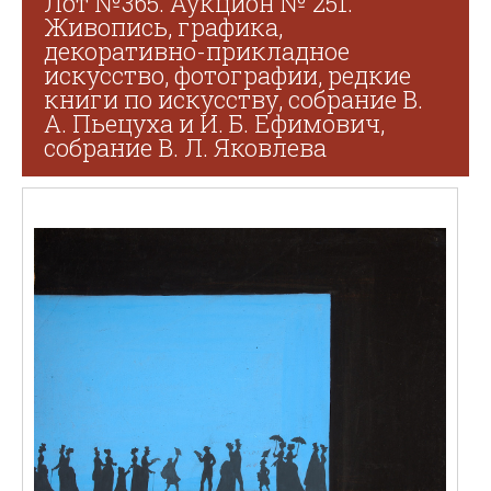
Лот №365. Аукцион № 251.
Живопись, графика,
декоративно-прикладное
искусство, фотографии, редкие
книги по искусству, собрание В.
А. Пьецуха и И. Б. Ефимович,
собрание В. Л. Яковлева