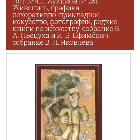
Лот №411. Аукцион № 251.
Живопись, графика,
декоративно-прикладное
искусство, фотографии, редкие
книги по искусству, собрание В.
А. Пьецуха и И. Б. Ефимович,
собрание В. Л. Яковлева