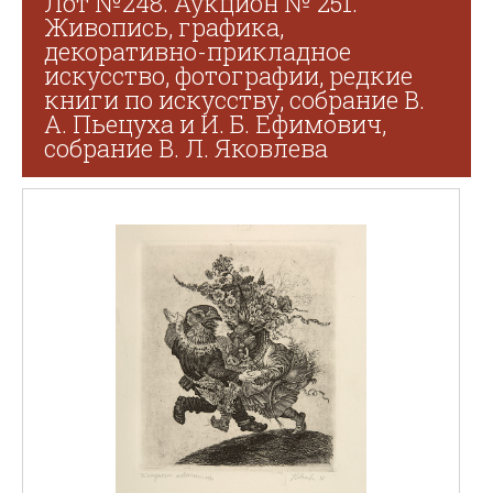
Лот №248. Аукцион № 251.
Живопись, графика,
декоративно-прикладное
искусство, фотографии, редкие
книги по искусству, собрание В.
А. Пьецуха и И. Б. Ефимович,
собрание В. Л. Яковлева