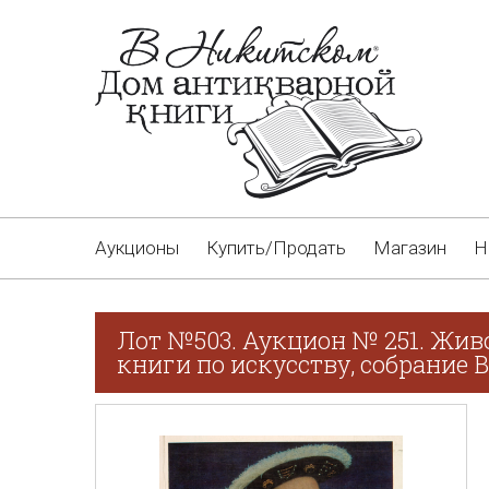
Аукционы
Купить/Продать
Магазин
Н
Лот №503. Аукцион № 251. Жив
книги по искусству, собрание В