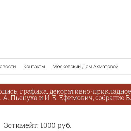
овости
Контакты
Московский Дом Ахматовой
опись, графика, декоративно-прикладное 
. А. Пьецуха и И. Б. Ефимович, собрание В
Эстимейт: 1000 руб.