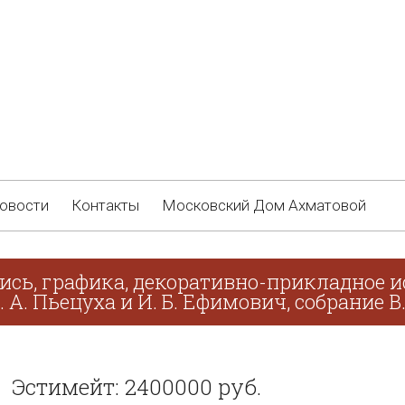
овости
Контакты
Московский Дом Ахматовой
ись, графика, декоративно-прикладное и
. А. Пьецуха и И. Б. Ефимович, собрание В
Эстимейт: 2400000 руб.