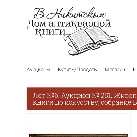
Аукционы
Купить/Продать
Магазин
Н
Лот №6. Аукцион № 251. Живоп
книги по искусству, собрание В