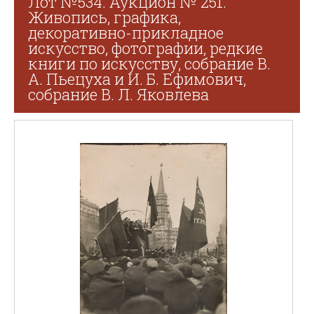
Лот №534. Аукцион № 251.
Живопись, графика,
декоративно-прикладное
искусство, фотографии, редкие
книги по искусству, собрание В.
А. Пьецуха и И. Б. Ефимович,
собрание В. Л. Яковлева