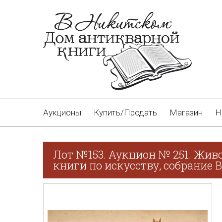
Аукционы
Купить/Продать
Магазин
Н
Лот №153. Аукцион № 251. Живо
книги по искусству, собрание В