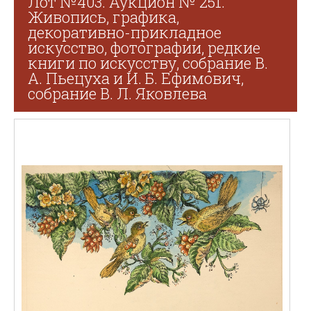
Лот №403. Аукцион № 251.
Живопись, графика,
декоративно-прикладное
искусство, фотографии, редкие
книги по искусству, собрание В.
А. Пьецуха и И. Б. Ефимович,
собрание В. Л. Яковлева