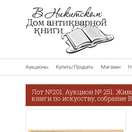
Аукционы
Купить/Продать
Магазин
Н
Лот №201. Аукцион № 251. Живо
книги по искусству, собрание В