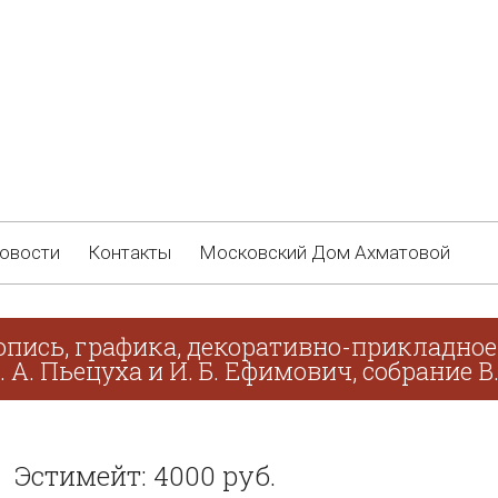
овости
Контакты
Московский Дом Ахматовой
пись, графика, декоративно-прикладное 
. А. Пьецуха и И. Б. Ефимович, собрание В
Эстимейт: 4000 руб.