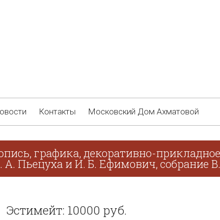
овости
Контакты
Московский Дом Ахматовой
опись, графика, декоративно-прикладное 
. А. Пьецуха и И. Б. Ефимович, собрание В
Эстимейт: 10000 руб.