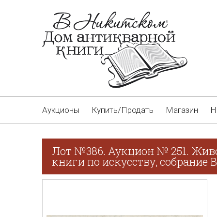
Аукционы
Купить/Продать
Магазин
Н
Лот №386. Аукцион № 251. Жив
книги по искусству, собрание В