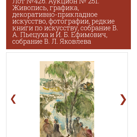
Лот №426. Аукцион № 251.
Живопись, графика,
декоративно-прикладное
искусство, фотографии, редкие
книги по искусству, собрание В.
А. Пьецуха и И. Б. Ефимович,
собрание В. Л. Яковлева
❯
❮