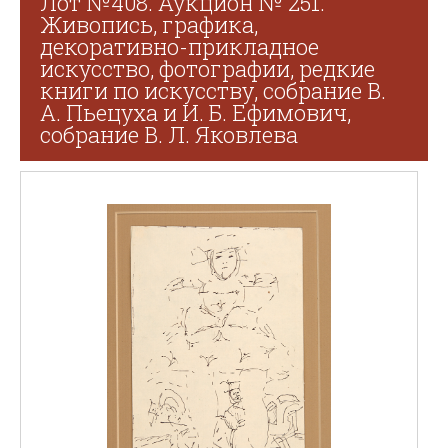
Лот №408. Аукцион № 251.
Живопись, графика,
декоративно-прикладное
искусство, фотографии, редкие
книги по искусству, собрание В.
А. Пьецуха и И. Б. Ефимович,
собрание В. Л. Яковлева