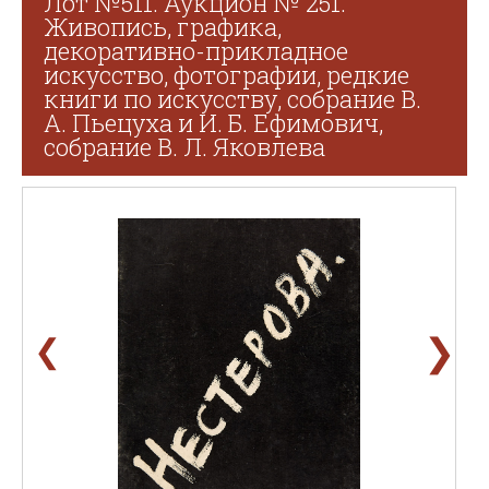
Лот №511. Аукцион № 251.
Живопись, графика,
декоративно-прикладное
искусство, фотографии, редкие
книги по искусству, собрание В.
А. Пьецуха и И. Б. Ефимович,
собрание В. Л. Яковлева
❯
❮