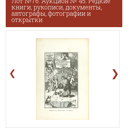
Лот №76. Аукцион № 45. Редкие
книги, рукописи, документы,
автографы, фотографии и
открытки
❯
❮