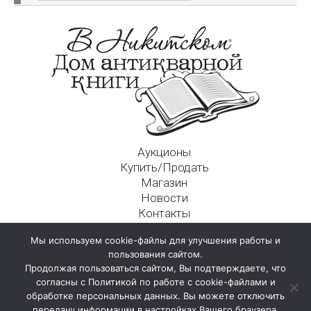
Аукционы
Купить/Продать
Магазин
Новости
Контакты
Московский Дом Ахматовой
Мы используем cookie-файлы для улучшения работы и
125009, г. Москва, Никитский пер., д. 4а, стр. 1
пользования сайтом.
Продолжая пользоваться сайтом, Вы подтверждаете, что
согласны с Политикой по работе с cookie-файлами и
обработке персональных данных. Вы можете отключить
передачу информации в настройках Вашего браузера.