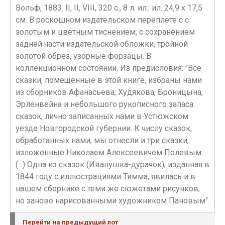
Вольф, 1883. II, II, VIII, 320 с., 8 л. ил.: ил. 24,9 х 17,5
см. В роскошном издательском переплете с с
золотым и цветным тиснением, с сохранением
задней части издательской обложки, тройной
золотой обрез, узорные форзацы. В
коллекционном состоянии. Из предисловия: "Все
сказки, помещенные в этой книге, избраны нами
из сборников Афанасьева, Худякова, Броницына,
Эрленвейна и небольшого рукописного запаса
сказок, лично записанных нами в Устюжском
уезде Новгородской губернии. К числу сказок,
обработанных нами, мы отнесли и три сказки,
изложенные Николаем Алексеевичем Полевым.
(...) Одна из сказок (Иванушка-дурачок), изданная в
1844 году с иллюстрациями Тимма, явилась и в
нашем сборнике с теми же сюжетами рисунков,
но заново нарисованными художником Пановым".
Перейти на предыдущий лот