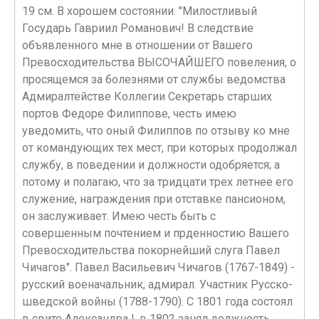
19 см. В хорошем состоянии. "Милостливый
Государь Гавриил Романович! В следствие
объявленного мне в отношении от Вашего
Превосходительства ВЫСОЧАЙШЕГО повеления, о
просящемся за болезнями от службы ведомства
Адмиралтействе Коллегии Секретарь старших
портов Федоре Филиппове, честь имею
уведомить, что оный Филиппов по отзыву ко мне
от командующих тех мест, при которых продолжал
службу, в поведении и должности одобряется; а
потому и полагаю, что за тридцати трех летнее его
служение, награждения при отставке пансионом,
он заслуживает. Имею честь быть с
совершенным почтением и прденностию Вашего
Превосходительства покорнейший слуга Павел
Чичагов". Павел Васильевич Чичагов (1767-1849) -
русский военачальник, адмирал. Участник Русско-
шведской войны (1788-1790). С 1801 года состоял
в свите Александра I, в 1802 занял должность