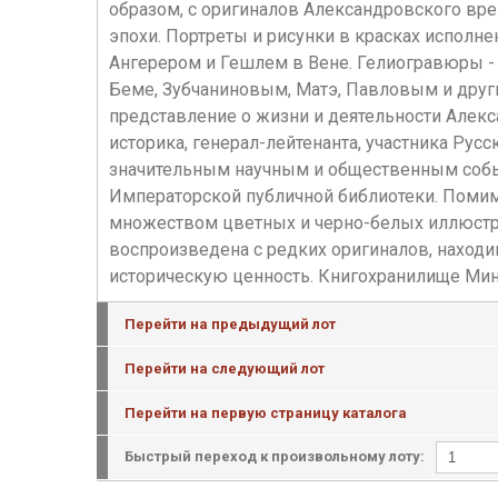
образом, с оригиналов Александровского вр
эпохи. Портреты и рисунки в красках исполне
Ангерером и Гешлем в Вене. Гелиогравюры -
Беме, Зубчаниновым, Матэ, Павловым и дру
представление о жизни и деятельности Алекс
историка, генерал-лейтенанта, участника Рус
значительным научным и общественным событ
Императорской публичной библиотеки. Помимо
множеством цветных и черно-белых иллюстра
воспроизведена с редких оригиналов, находи
историческую ценность. Книгохранилище Мин
Перейти на предыдущий лот
Перейти на следующий лот
Перейти на первую страницу каталога
Быстрый переход к произвольному лоту: