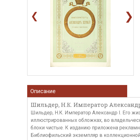
❯
❮
Описание
Шильдер, Н.К. Император Александр I. 
Шильдер, Н.К. Император Александр I. Его жизнь
иллюстрированных обложках, во владельческ
блоки чистые. К изданию приложена рекламная
Библиофильский экземпляр в коллекционной 