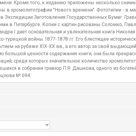
емени. Кроме того, к изданию приложены несколько снимк
ны в хромолитографии "Нового времени". Фототипии - в ма
 в Экспедиции Заготовления Государственных Бумаг. Гра
гими в Петербурге. Копии с картин рисованы Соломко, П
андра I дает основательная и увлекательная книга Никола
ско-турецкой войны 1877-1878 гг. Его блестящее историчес
ием на рубеже XIX-XX вв., а его автор за свой выдающий
 большой ценности содержания книги, она была прекрасн
ций, среди которых значительное количество хромолитог
вшихся в собрании гравюр П.Я. Дашкова, одного из богат
цлова № 694.