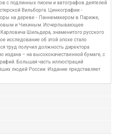
ов с подлинных писем и автографов деятелей
стерской Вильборга. Цинкографии -
вюры на дереве - Паннемакером в Париже,
авловым и Чикиным. Исчерпывающее
я Карловича Шильдера, знаменитого русского
кое исследование об этой эпохе стало
ся труд получил должность директора
о издана – на высококачественной бумаге, с
рафий. Большая часть иллюстраций
ейших людей России. Издание представляет