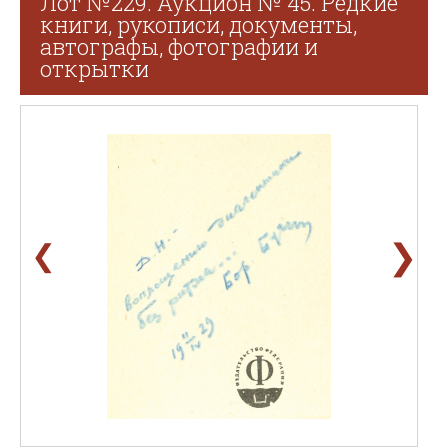
Лот №229. Аукцион № 45. Редкие
книги, рукописи, документы,
автографы, фотографии и
открытки
❯
❮