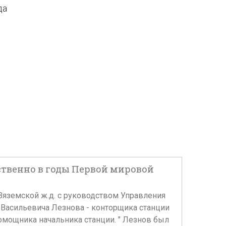
да
твенно в годы Первой мировой
Вяземской ж.д. с руководством Управления
а Васильевича Лезнова - конторщика станции
помощника начальника станции. " Лезнов был