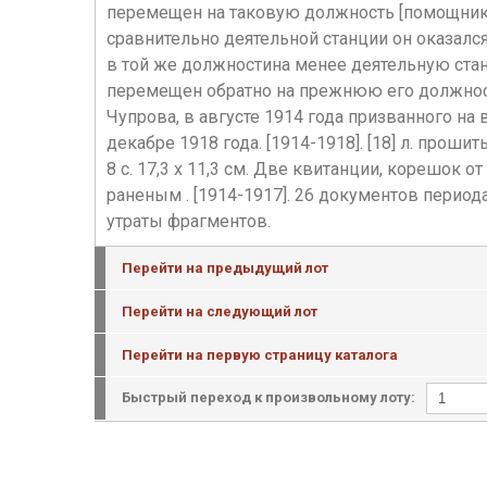
перемещен на таковую должность [помощника на
сравнительно деятельной станции он оказалс
в той же должностина менее деятельную стан
перемещен обратно на прежнюю его должност
Чупрова, в августе 1914 года призванного 
декабре 1918 года. [1914-1918]. [18] л. про
8 с. 17,3 х 11,3 см. Две квитанции, корешо
раненым . [1914-1917]. 26 документов перио
утраты фрагментов.
Перейти на предыдущий лот
Перейти на следующий лот
Перейти на первую страницу каталога
Быстрый переход к произвольному лоту: