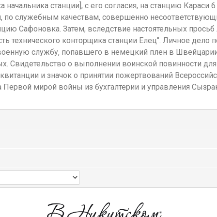
чальника станции], с его согласия, на станцию Караси 6 ф
я, по служебным качествам, совершенно несоответствующ
цию Сафоновка. Затем, вследствие настоятельных просьб Л
ь технического конторщика станции Елец". Личное дело 
на военную службу, попавшего в немецкий плен в Швейцар
шитых. Свидетельство о выполнении воинской повинности для
к от квитанции и значок о принятии пожертвований Всерос
да Первой мирой войны из бухгалтерии и управления Сызра