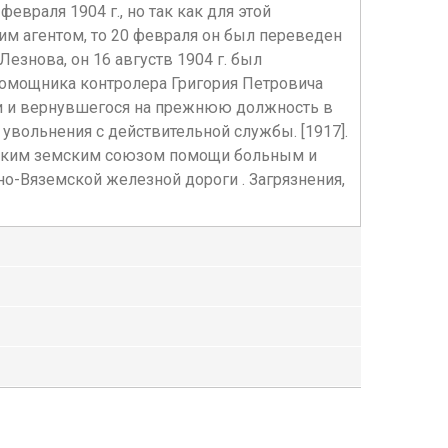
евраля 1904 г., но так как для этой
им агентом, то 20 февраля он был переведен
езнова, он 16 августв 1904 г. был
помощника контролера Григория Петровича
ии и вернувшегося на прежнюю должность в
 увольнения с действительной службы. [1917].
сийским земским союзом помощи больным и
но-Вяземской железной дороги . Загрязнения,