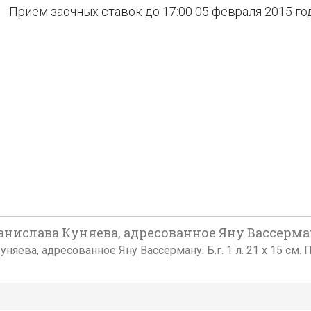
Прием заочных ставок до 17:00 05 февраля 2015 го
нислава Куняева, адресованное Яну Вассерману
няева, адресованное Яну Вассерману. Б.г. 1 л. 21 х 15 см