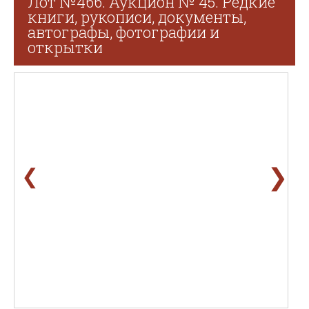
Лот №466. Аукцион № 45. Редкие
книги, рукописи, документы,
автографы, фотографии и
открытки
❯
❮