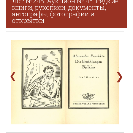
Лот №248. Аукцион № 45. Редкие
книги, рукописи, документы,
автографы, фотографии и
открытки
❯
❮