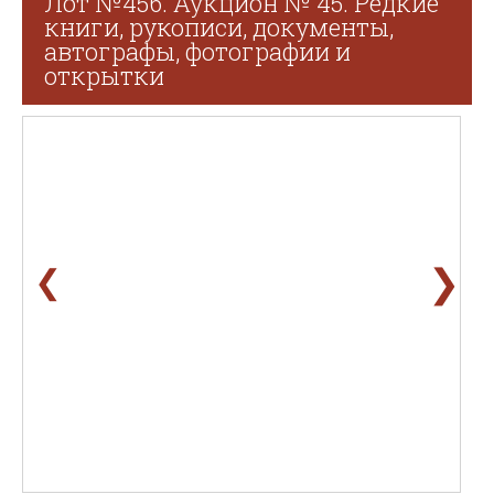
Лот №456. Аукцион № 45. Редкие
книги, рукописи, документы,
автографы, фотографии и
открытки
❯
❮