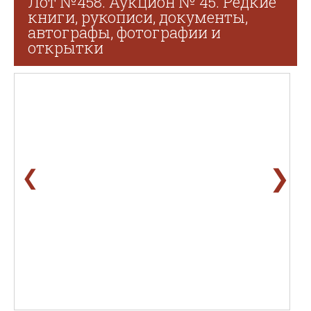
Лот №458. Аукцион № 45. Редкие
книги, рукописи, документы,
автографы, фотографии и
открытки
❯
❮