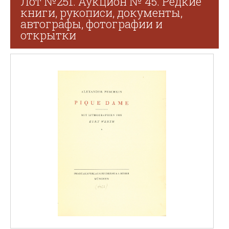
Лот №251. Аукцион № 45. Редкие
книги, рукописи, документы,
автографы, фотографии и
открытки