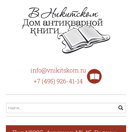
info@vnikitskom.ru
+7 (495) 926-41-14