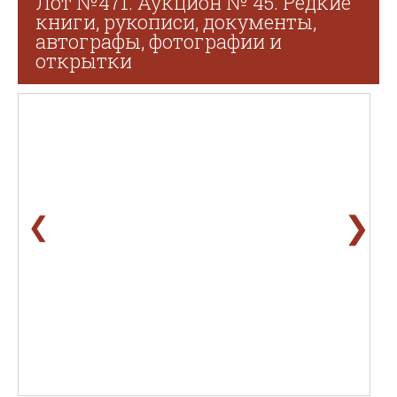
Лот №471. Аукцион № 45. Редкие
книги, рукописи, документы,
автографы, фотографии и
открытки
❯
❮