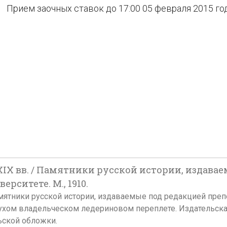
Прием заочных ставок до 17:00 05 февраля 2015 го
IX вв. / Памятники русской истории, издава
рситете. М., 1910.
Памятники русской истории, издаваемые под редакцией пре
 В глухом владельческом ледериновом переплете. Издательс
ьской обложки.